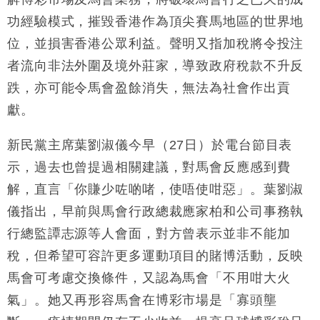
手
功經驗模式，摧毀香港作為頂尖賽馬地區的世界地
財經｜黑石傳再籌逾360億美元 支援Anthropic租用
11:40
Google晶片
位，並損害香港公眾利益。聲明又指加稅將令投注
財經｜美商務部擬擴大金屬關稅範圍 14類產品或加徵
10:57
者流向非法外圍及境外莊家，導致政府稅款不升反
25%
跌，亦可能令馬會盈餘消失，無法為社會作出貢
本地｜新世界K11 9月升級會員制度 增鉑金卡級別鎖
18:15
獻。
定高消費客群
財經｜本港6月零售額連升14個月 珠寶鐘錶銷售升勢
17:40
新民黨主席葉劉淑儀今早（27日）於電台節目表
最強
示，過去也曾提過相關建議，對馬會反應感到費
財經｜滙控重啟最多10億美元回購 派息比率目標維持
16:33
50%
解，直言「你賺少咗啲啫，使唔使咁惡」。葉劉淑
儀指出，早前與馬會行政總裁應家柏和公司事務執
行總監譚志源等人會面，對方曾表示並非不能加
稅，但希望可容許更多運動項目的賭博活動，反映
馬會可考慮交換條件，又認為馬會「不用咁大火
氣」。她又再形容馬會在博彩市場是「寡頭壟