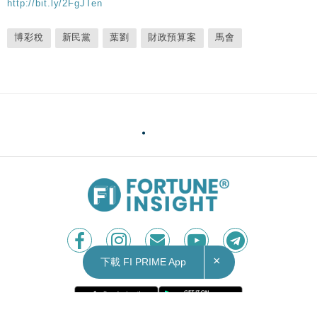
http://bit.ly/2FgJTen
博彩稅
新民黨
葉劉
財政預算案
馬會
×
下載 FI PRIME App