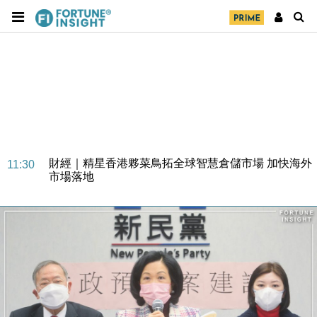
財經｜SA售股自救後再出手 斥4億美元押注未上市公
15:59
司
財經｜精星香港夥菜鳥拓全球智慧倉儲市場 加快海外
11:30
市場落地
地產｜大酒店中期轉賺2300萬元 斥21億翻新香港及
14:50
東京半島
國際｜特朗普赴洛杉磯高球場活動前 男子攜槍彈被捕
13:12
財經｜香港7月PMI回落至51 企業擴張放慢兼縮減人
12:30
手
財經｜黑石傳再籌逾360億美元 支援Anthropic租用
11:40