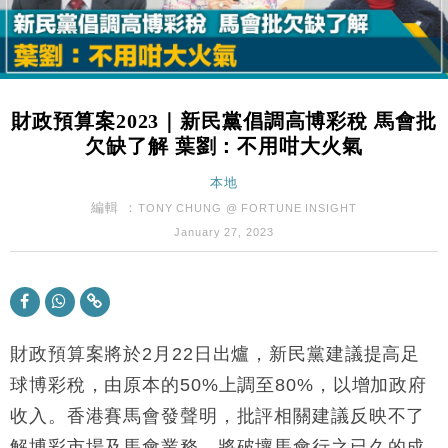
Google晶片
財經｜美商務部擬擴大金屬關稅範圍 14類產品或加徵
10:57
25%
本地｜新世界K11 9月升級會員制度 增鉑金卡級別鎖
18:15
定高消費客群
財政預算案2023｜新民黨倡調高博彩稅 馬會批
財經｜本港6月零售額連升14個月 珠寶鐘錶銷售升勢
17:40
欠缺了解 葉劉：不用咁大火氣
最強
財經｜滙控重啟最多10億美元回購 派息比率目標維持
本地
16:33
50%
編輯 ：
TONY CHUNG @ FORTUNE INSIGHT
財經｜SA售股自救後再出手 斥4億美元押注未上市公
15:59
January 27, 2023
司
財經｜精星香港夥菜鳥拓全球智慧倉儲市場 加快海外
11:30
市場落地
地產｜大酒店中期轉賺2300萬元 斥21億翻新香港及
14:50
東京半島
財政預算案將於2月22日出爐，新民黨建議提高足
國際｜特朗普赴洛杉磯高球場活動前 男子攜槍彈被捕
球博彩稅，由原本的50%上調至80%，以增加政府
13:12
收入。香港賽馬會發聲明，批評相關建議反映不了
財經｜香港7月PMI回落至51 企業擴張放慢兼縮減人
12:30
解博彩市場及馬會業務，將破壞馬會行之已久的成