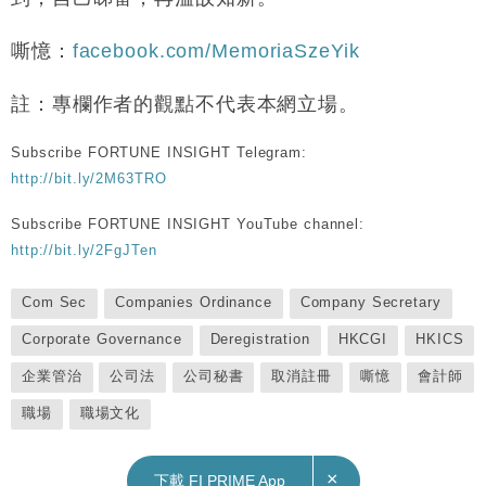
嘶憶：
facebook.com/MemoriaSzeYik
註：專欄作者的觀點不代表本網立場。
Subscribe FORTUNE INSIGHT Telegram:
http://bit.ly/2M63TRO
Subscribe FORTUNE INSIGHT YouTube channel:
http://bit.ly/2FgJTen
Com Sec
Companies Ordinance
Company Secretary
Corporate Governance
Deregistration
HKCGI
HKICS
企業管治
公司法
公司秘書
取消註冊
嘶憶
會計師
職場
職場文化
×
下載 FI PRIME App