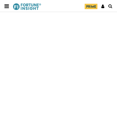
財經｜華僑銀行上半年淨利創新高 中期息增15%至
18:31
47仙