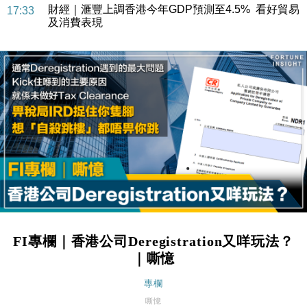
財經｜滙豐上調香港今年GDP預測至4.5% 看好貿易
17:33
及消費表現
本地｜假冒內地執法人員要求交「保證金」 43歲女子
16:47
損失近6900萬元
財經｜日經失守6.5萬點後回穩 全周仍升近2%
16:05
財經｜恒隆10月換帥 玩具「反」斗城亞洲CEO蔡德
15:47
粦接任
財經｜韓股反覆波動收跌 連挫7周創逾3年最長跌勢
15:11
財經｜內地7月美元計價出口增近24%勝預期 貿易順
13:44
差達1125億美元
財經｜日本春季三度入市撐日圓 4月單日斥6.28萬億
12:44
日圓干預創新高
FI專欄｜香港公司Deregistration又咩玩法？
國際｜特朗普料美伊戰事快結束 承認部分彈藥庫存緊
11:12
｜嘶憶
張
財經｜SA售股自救後再出手 斥4億美元押注未上市公
專欄
15:59
司
嘶憶