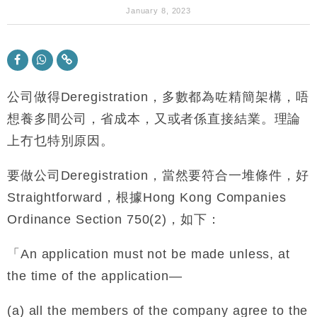
財經｜華僑銀行上半年淨利創新高 中期息增15%至
18:31
January 8, 2023
47仙
財經｜滙豐上調香港今年GDP預測至4.5% 看好貿易
17:33
及消費表現
本地｜假冒內地執法人員要求交「保證金」 43歲女子
16:47
損失近6900萬元
公司做得Deregistration，多數都為咗精簡架構，唔
財經｜日經失守6.5萬點後回穩 全周仍升近2%
想養多間公司，省成本，又或者係直接結業。理論
16:05
上冇乜特別原因。
財經｜恒隆10月換帥 玩具「反」斗城亞洲CEO蔡德
15:47
粦接任
要做公司Deregistration，當然要符合一堆條件，好
財經｜韓股反覆波動收跌 連挫7周創逾3年最長跌勢
15:11
Straightforward，根據Hong Kong Companies
Ordinance Section 750(2)，如下：
財經｜內地7月美元計價出口增近24%勝預期 貿易順
13:44
差達1125億美元
「An application must not be made unless, at
財經｜日本春季三度入市撐日圓 4月單日斥6.28萬億
12:44
日圓干預創新高
the time of the application—
國際｜特朗普料美伊戰事快結束 承認部分彈藥庫存緊
11:12
張
(a) all the members of the company agree to the