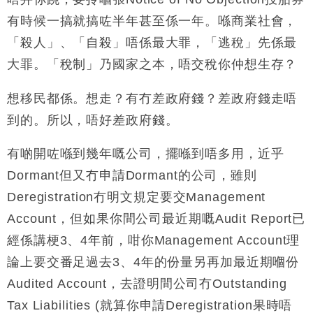
有時候一搞就搞咗半年甚至係一年。喺商業社會，
「殺人」、「自殺」唔係最大罪，「逃稅」先係最
大罪。「稅制」乃國家之本，唔交稅你仲想生存？
想移民都係。想走？有冇差政府錢？差政府錢走唔
到的。所以，唔好差政府錢。
有啲開咗喺到幾年嘅公司，擺喺到唔多用，近乎
Dormant但又冇申請Dormant的公司，雖則
Deregistration冇明文規定要交Management
Account，但如果你間公司最近期嘅Audit Report已
經係講梗3、4年前，咁你Management Account理
論上要交番足過去3、4年的份量另再加最近期嗰份
Audited Account，去證明間公司冇Outstanding
Tax Liabilities (就算你申請Deregistration果時唔