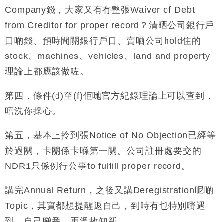
Company錢，大家又有冇整張Waiver of Debt
from Creditor for proper record？清晒公司銀行戶
口啲錢、預時間關銀行戶口、賣晒公司hold住的
stock、machines、vehicles、land and property
理論上都應該做咗。
第四，條件(d)至(f)佢哋官方紀錄理論上可以查到，
唔洗你操心。
第五，基本上拎到張Notice of No Objection已經等
於過關，卡關係卡喺第一關。公司註冊處要交的
NDR1只係例行公事to fulfill proper record。
講完Annual Return，之後又講Deregistration呢啲
Topic，其實都想提醒返自己，到時有乜特別嘢遇
到，自己睇番，再溫故知新。