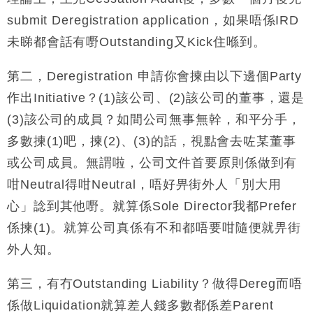
submit Deregistration application，如果唔係IRD
未睇都會話有嘢Outstanding又Kick住喺到。
第二，Deregistration 申請你會揀由以下邊個Party
作出Initiative？(1)該公司、(2)該公司的董事，還是
(3)該公司的成員？如間公司無事無幹，和平分手，
多數揀(1)吧，揀(2)、(3)的話，視點會去咗某董事
或公司成員。無謂啦，公司文件首要原則係做到有
咁Neutral得咁Neutral，唔好畀街外人「別大用
心」諗到其他嘢。就算係Sole Director我都Prefer
係揀(1)。就算公司真係有不和都唔要咁隨便就畀街
外人知。
第三，有冇Outstanding Liability？做得Dereg而唔
係做Liquidation就算差人錢多數都係差Parent