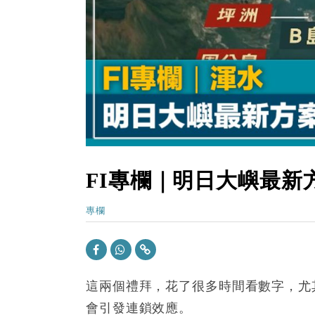
10:57
財經｜美商務部擬擴大金屬關稅範圍 
18:15
本地｜新世界K11 9月升級會員制
17:40
財經｜本港6月零售額連升14個月
16:33
財經｜滙控重啟最多10億美元回購 
15:11
財經｜SHEIN傳最快8月中招股 
FI專欄｜明日大嶼最新
專欄
這兩個禮拜，花了很多時間看數字，尤
會引發連鎖效應。