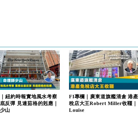
FI專欄｜廣東道旗艦清倉 港
欄｜紐約時報實地風水考察
稅店大王Robert Miller收韁｜
底反彈 見連茹格的剋應｜
Louise
少山