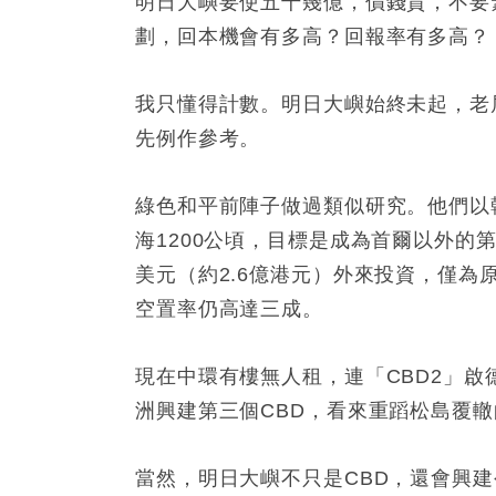
明日大嶼要使五千幾億，價錢貴，不要
劃，回本機會有多高？回報率有多高？
我只懂得計數。明日大嶼始終未起，老
先例作參考。
綠色和平前陣子做過類似研究。他們以
海1200公頃，目標是成為首爾以外的第
美元（約2.6億港元）外來投資，僅為
空置率仍高達三成。
現在中環有樓無人租，連「CBD2」
洲興建第三個CBD，看來重蹈松島覆
當然，明日大嶼不只是CBD，還會興