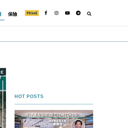
欄
保險
HOT POSTS
1
FI專欄｜內幕交易帳面獲利＄850萬
「名牌潘」告老歸田｜Louise