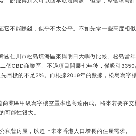
緊。說服得到人可以回本就沒問題。但是，整個填海
屈它不能賺錢，似乎不太公平。不如先拿一些高度相
韓國仁川市松島填海區來與明日大嶼做比較。松島當
二個CBD商業區。不過項目開展七年後，僅吸引3350
原先目標的不足2%。而根據2019年的數據，松島寫字
啟德商業區甲級寫字樓空置率也高達兩成。將來若要在交
轍的可能性很大。
建公私營房屋，以趕上未來香港人口增長的住屋需求。