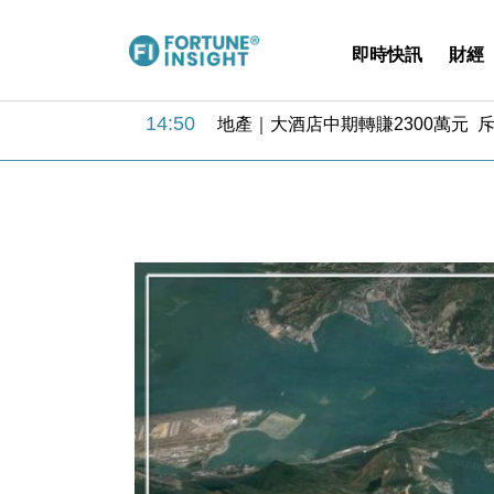
即時快訊
財經
11:30
財經｜精星香港夥菜鳥拓全球智慧倉
14:50
地產｜大酒店中期轉賺2300萬元 
13:12
國際｜特朗普赴洛杉磯高球場活動前
12:30
財經｜香港7月PMI回落至51 企
11:40
財經｜黑石傳再籌逾360億美元 支援Ant
10:57
財經｜美商務部擬擴大金屬關稅範圍 
18:15
本地｜新世界K11 9月升級會員制
17:40
財經｜本港6月零售額連升14個月
16:33
財經｜滙控重啟最多10億美元回購 
15:11
財經｜SHEIN傳最快8月中招股 
11:30
財經｜精星香港夥菜鳥拓全球智慧倉
14:50
地產｜大酒店中期轉賺2300萬元 
13:12
國際｜特朗普赴洛杉磯高球場活動前
12:30
財經｜香港7月PMI回落至51 企
11:40
財經｜黑石傳再籌逾360億美元 支援Ant