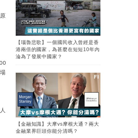
，原
00
市場
，
聽人