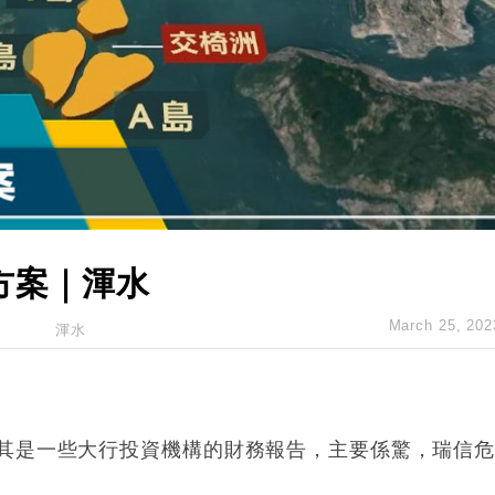
14類產品或加徵25%
度 增鉑金卡級別鎖定高消費客群
 珠寶鐘錶銷售升勢最強
派息比率目標維持50%
估值料降至400億美元以下
方案｜渾水
March 25, 202
渾水
其是一些大行投資機構的財務報告，主要係驚，瑞信