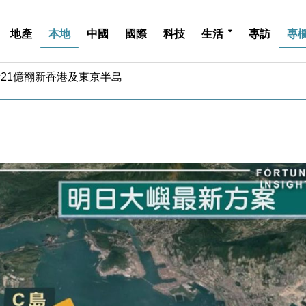
地產
本地
中國
國際
科技
生活
專訪
專
儲市場 加快海外市場落地
斥21億翻新香港及東京半島
 男子攜槍彈被捕
業擴張放慢兼縮減人手
hropic租用Google晶片
14類產品或加徵25%
度 增鉑金卡級別鎖定高消費客群
 珠寶鐘錶銷售升勢最強
派息比率目標維持50%
估值料降至400億美元以下
儲市場 加快海外市場落地
斥21億翻新香港及東京半島
 男子攜槍彈被捕
業擴張放慢兼縮減人手
hropic租用Google晶片