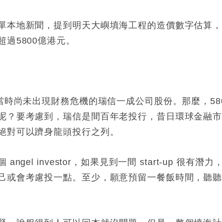
單本地新聞，提到明天大嶼填海工程的造價數字估算
過5800億港元。
當時尚未出現財務危機的瑞信一成公司股份。那麼，58
呢？要考慮到，瑞信是間百年老投行，昔日環球金融
絕對可以躋身龍頭投行之列。
l investor，如果見到一間 start-up 很有潛力
己或會考慮投一點。至少，願意預留一餐飯時間，聽