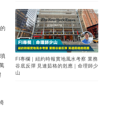
計
似的
年填
萬
樓
椅