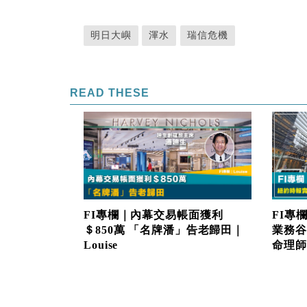
明日大嶼
渾水
瑞信危機
READ THESE
FI專欄｜內幕交易帳面獲利
FI專
＄850萬 「名牌潘」告老歸田｜
業務谷
Louise
命理師