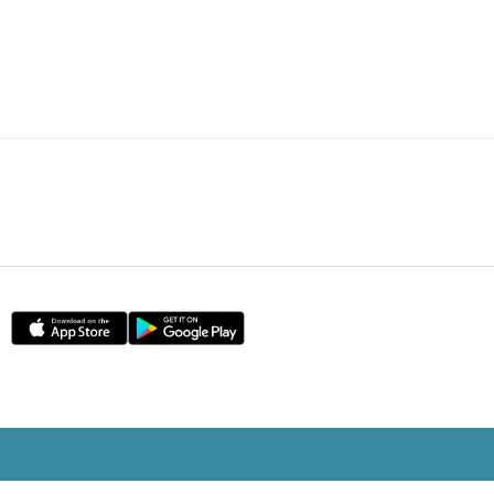
HOT POSTS
1
FI專欄｜內幕交易帳面獲利＄850萬
「名牌潘」告老歸田｜Louise