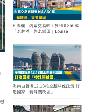
2
海南自貿港12.18推全新關稅政策 打
造國家「特殊關稅區」
3
【瑙魯悲歌】一個國民收入曾經是香
港兩倍的國家，為甚麼在短短10年內
淪為了發展中國家？
4
【金融知識】大摩vs摩根大通？兩大
金融業界巨頭你能分清嗎？
3
5
FI專欄｜紐約時報實地風水考察 業務
谷底反彈 見連茹格的剋應｜命理師少
山
危機