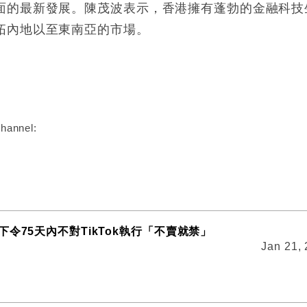
面的最新發展。陳茂波表示，香港擁有蓬勃的金融科技
拓內地以至東南亞的市場。
:
hannel:
令75天內不對TikTok執行「不賣就禁」
Jan 21,