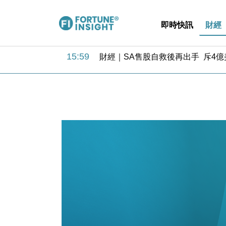
即時快訊
財經
15:59
財經｜SA售股自救後再出手 斥4
11:30
財經｜精星香港夥菜鳥拓全球智慧倉
14:50
地產｜大酒店中期轉賺2300萬元 
13:12
國際｜特朗普赴洛杉磯高球場活動前
12:30
財經｜香港7月PMI回落至51 企
11:40
財經｜黑石傳再籌逾360億美元 支援Ant
10:57
財經｜美商務部擬擴大金屬關稅範圍 
18:15
本地｜新世界K11 9月升級會員制
17:40
財經｜本港6月零售額連升14個月
16:33
財經｜滙控重啟最多10億美元回購 
15:59
財經｜SA售股自救後再出手 斥4
11:30
財經｜精星香港夥菜鳥拓全球智慧倉
14:50
地產｜大酒店中期轉賺2300萬元 
13:12
國際｜特朗普赴洛杉磯高球場活動前