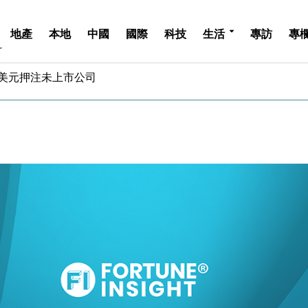
地產
本地
中國
國際
科技
生活
專訪
專
億美元押注未上市公司
儲市場 加快海外市場落地
斥21億翻新香港及東京半島
 男子攜槍彈被捕
業擴張放慢兼縮減人手
hropic租用Google晶片
14類產品或加徵25%
度 增鉑金卡級別鎖定高消費客群
 珠寶鐘錶銷售升勢最強
派息比率目標維持50%
億美元押注未上市公司
儲市場 加快海外市場落地
斥21億翻新香港及東京半島
 男子攜槍彈被捕