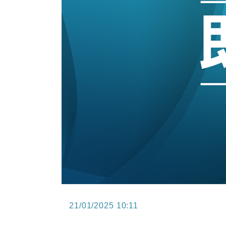
12:30
財經｜香港7月PMI回落至51 企
11:40
財經｜黑石傳再籌逾360億美元 支援Ant
10:57
財經｜美商務部擬擴大金屬關稅範圍 
18:15
本地｜新世界K11 9月升級會員制
17:40
財經｜本港6月零售額連升14個月
16:33
財經｜滙控重啟最多10億美元回購 
21/01/2025 10:11