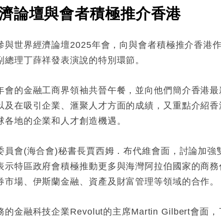
濟論壇與會者積極推介香港
參與世界經濟論壇2025年會，向與會者積極推介香港
副總理丁薛祥發表演說的特別環節。
年會的金融工商界領袖共晉午餐，並向他們簡介香港最
以及在吸引企業、滙聚人才方面的成績，又重點介紹香
球各地的企業和人才創造機遇。
委員會(海合會)秘書長賈西姆．布代維會面，討論加強
表示特區政府會積極推動更多與海灣阿拉伯國家的商務
券市場、伊斯蘭金融、資產及財富管理等領域的合作。
融科技企業Revolut的主席Martin Gilbert