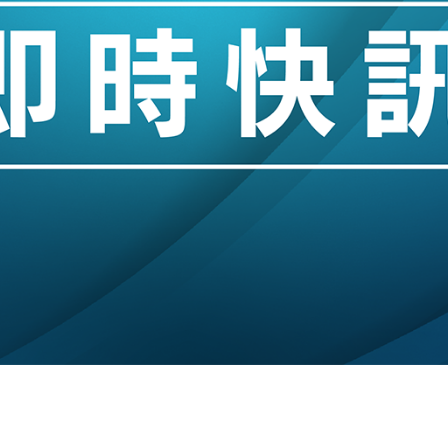
業擴張放慢兼縮減人手
hropic租用Google晶片
14類產品或加徵25%
度 增鉑金卡級別鎖定高消費客群
 珠寶鐘錶銷售升勢最強
派息比率目標維持50%